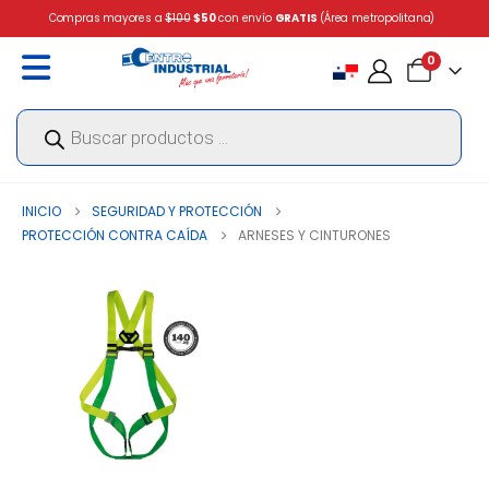
Compras mayores a
$100
$50
con envío
GRATIS
(Área metropolitana)
0
Búsqueda
de
productos
INICIO
SEGURIDAD Y PROTECCIÓN
PROTECCIÓN CONTRA CAÍDA
ARNESES Y CINTURONES