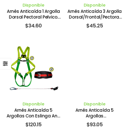
Disponible
Disponible
Arnés Anticaída 1 Argolla
Arnés Anticaída 3 Argolla
Dorsal Pectoral Pelvico.
Dorsal/Frontal/Pectoral
CLIMAX
Pelvico. CLIMAX
$
34.60
$
45.25
Disponible
Disponible
Arnés Anticaída 5
Arnés Anticaída 5
Argollas Con Eslinga Anti
Argollas
Golpe Modelo 37 30/30.
Dorsal/Frontal/Pectoral/Late
$
120.15
$
93.05
CLIMAX
CLIMAX