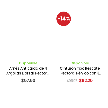
-14%
Disponible
Disponible
Arnés Anticaída de 4
Cinturón Tipo Rescate
Argollas Dorsal, Pectoral
Pectoral Pélvico con 3
Laterales. CLIMAX
Argollas. ARSEG ART DE
El
El
$
57.60
$
82.20
$
95.95
SEGURIDAD
precio
precio
original
actual
era:
es:
$95.95.
$82.20.