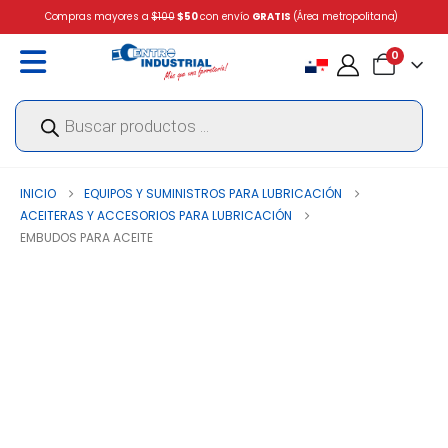
Compras mayores a
$100
$50
con envío
GRATIS
(Área metropolitana)
0
Búsqueda
de
productos
INICIO
EQUIPOS Y SUMINISTROS PARA LUBRICACIÓN
ACEITERAS Y ACCESORIOS PARA LUBRICACIÓN
EMBUDOS PARA ACEITE