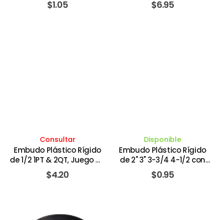
$
1.05
$
6.95
EDELMANN
Consultar
Disponible
Embudo Plástico Rígido
Embudo Plástico Rígido
de 1/2 1PT & 2QT, Juego de
de 2" 3" 3-3/4 4-1/2 con
3 Pieza. HOPKINS
Juego de 4 Piezas. TACTIX
$
4.20
$
0.95
MANUFACTURING