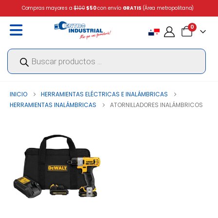
Compras mayores a
$100
$50
con envío
GRATIS
(Área metropolitana)
0
Búsqueda
de
productos
INICIO
HERRAMIENTAS ELÉCTRICAS E INALÁMBRICAS
HERRAMIENTAS INALÁMBRICAS
ATORNILLADORES INALÁMBRICOS