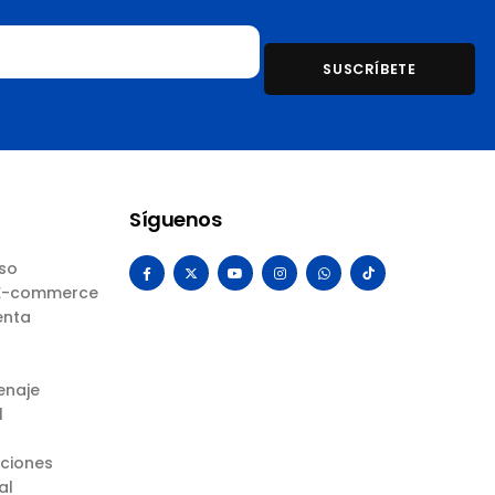
Síguenos
Uso
 E-commerce
enta
enaje
l
uciones
al