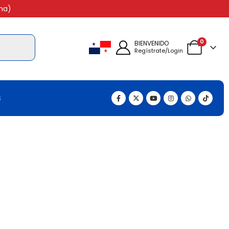
na)
0
BIENVENIDO
Regístrate/Login
s