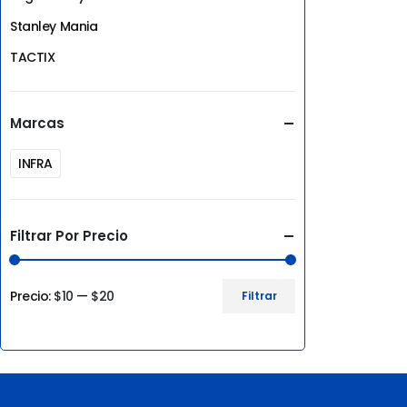
Stanley Mania
TACTIX
Marcas
INFRA
Filtrar Por Precio
Precio:
$10
—
$20
Filtrar
Precio
Precio
mínimo
máximo