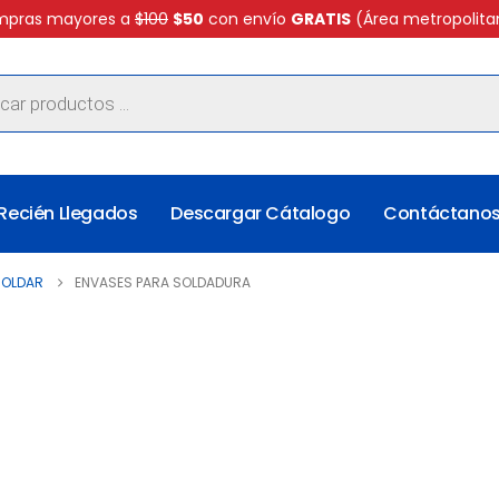
pras mayores a
$100
$50
con envío
GRATIS
(Área metropolita
Recién Llegados
Descargar Cátalogo
Contáctano
SOLDAR
ENVASES PARA SOLDADURA