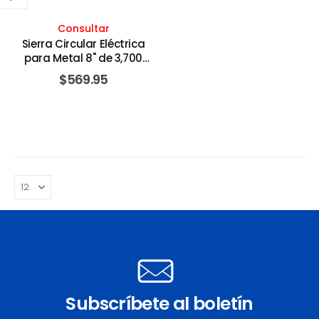
Consultar
Sierra Circular Eléctrica
para Metal 8" de 3,700
Revoluciones por Minuto,
$
569.95
con Maletín Plástico, 15
Amperios 120V. MILWAUKEE
Subscríbete al boletín