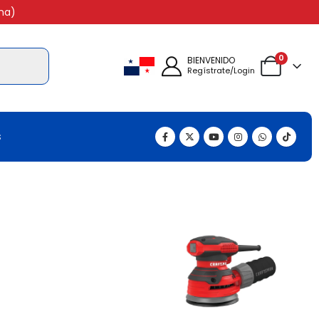
na)
0
BIENVENIDO
Regístrate/Login
s