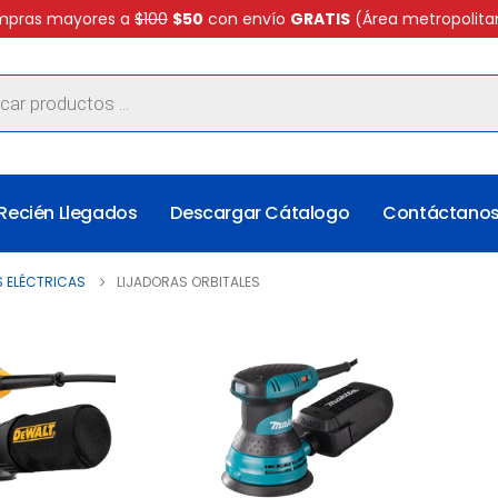
pras mayores a
$100
$50
con envío
GRATIS
(Área metropolita
Recién Llegados
Descargar Cátalogo
Contáctano
 ELÉCTRICAS
LIJADORAS ORBITALES