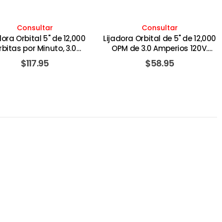
Consultar
Consultar
dora Orbital 5" de 12,000
Lijadora Orbital de 5" de 12,000
rbitas por Minuto, 3.0
OPM de 3.0 Amperios 120V.
mperios 120V. MAKITA
CRAFTSMAN
$
117.95
$
58.95