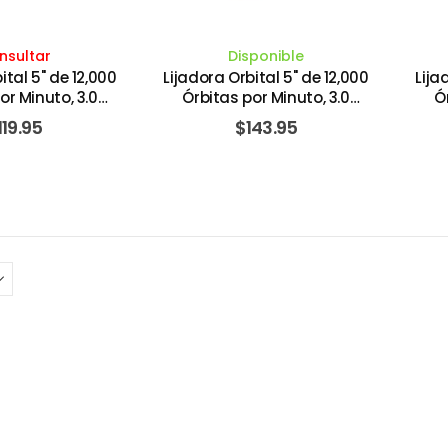
nsultar
Disponible
ital 5" de 12,000
Lijadora Orbital 5" de 12,000
Lija
or Minuto, 3.0
Órbitas por Minuto, 3.0
Ó
0V con Maletín.
Amperios 120V. MAKITA
A
119.95
$
143.95
EWALT