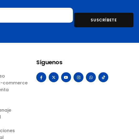
Síguenos
Uso
 E-commerce
enta
enaje
l
uciones
al