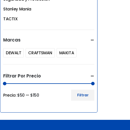
Stanley Mania
TACTIX
Marcas
DEWALT
CRAFTSMAN
MAKITA
Filtrar Por Precio
Precio:
$50
—
$150
Filtrar
Precio
Precio
mínimo
máximo