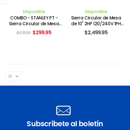
Disponible
Disponible
COMBO - STANLEY PT -
Sierra Circular de Mesa
Sierra Circular de Mesa
de 10" 2HP 120/240V 1PH
más Laminador
60HZ. SHOP FOX
El
El
$
299.95
$
2,499.95
$
378.90
precio
precio
original
actual
era:
es:
$378.90.
$299.95.
Subscríbete al boletín