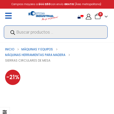
Compras mayores a
$100
$50
con envío
GRATIS
(Área metropolitana)
0
Búsqueda
de
productos
INICIO
MÁQUINAS Y EQUIPOS
MÁQUINAS HERRAMIENTAS PARA MADERA
SIERRAS CIRCULARES DE MESA
-21%