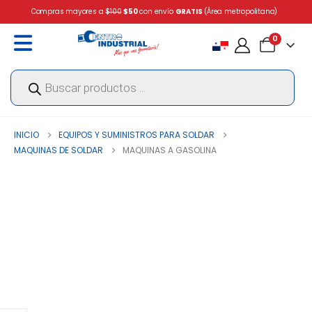
Compras mayores a
$100
$50
con envío
GRATIS
(Área metropolitana)
0
Búsqueda
de
productos
INICIO
EQUIPOS Y SUMINISTROS PARA SOLDAR
MAQUINAS DE SOLDAR
MAQUINAS A GASOLINA