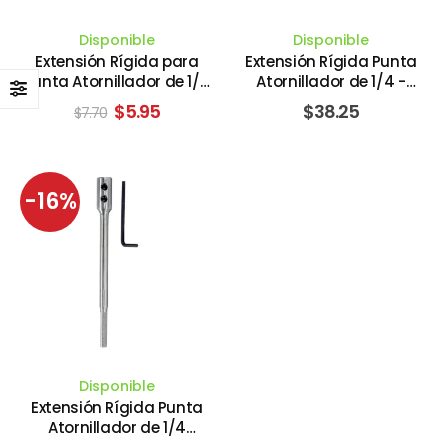
Disponible
Disponible
Extensión Rígida para
Extensión Rígida Punta
Punta Atornillador de 1/4
Atornillador de 1/4 -
- Hexagonal X 12". IRWIN
Hexagonal X 6" con
El
El
$
5.95
$
38.25
$
7.70
INDUSTRIAL TOOLS
Mandril Cambio Rápido.
precio
precio
CHAMPION CUTTING TOOL
original
actual
era:
es:
$7.70.
$5.95.
-16%
Disponible
Extensión Rígida Punta
Atornillador de 1/4
Redonda X 6". IRWIN