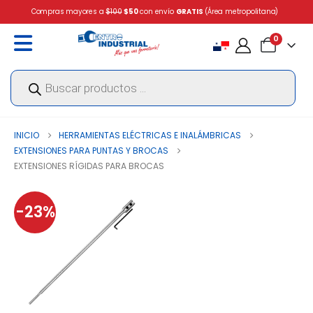
Compras mayores a
$100
$50
con envío
GRATIS
(Área metropolitana)
0
Búsqueda
de
productos
INICIO
HERRAMIENTAS ELÉCTRICAS E INALÁMBRICAS
EXTENSIONES PARA PUNTAS Y BROCAS
EXTENSIONES RÍGIDAS PARA BROCAS
-23%