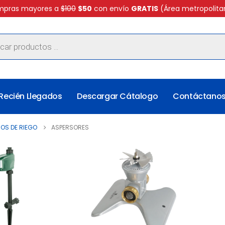
pras mayores a
$100
$50
con envío
GRATIS
(Área metropolita
Recién Llegados
Descargar Cátalogo
Contáctano
OS DE RIEGO
ASPERSORES