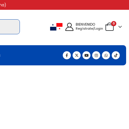
na)
0
BIENVENIDO
Regístrate/Login
s