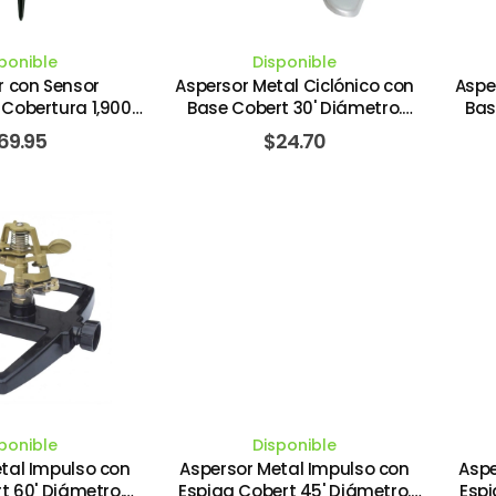
ponible
Disponible
r con Sensor
Aspersor Metal Ciclónico con
Aspe
Cobertura 1,900
Base Cobert 30' Diámetro.
Bas
DSTREAM-VICTOR
LANDSCAPERS SELECT
69.95
$
24.70
ponible
Disponible
tal Impulso con
Aspersor Metal Impulso con
Aspe
t 60' Diámetro.
Espiga Cobert 45' Diámetro.
Espi