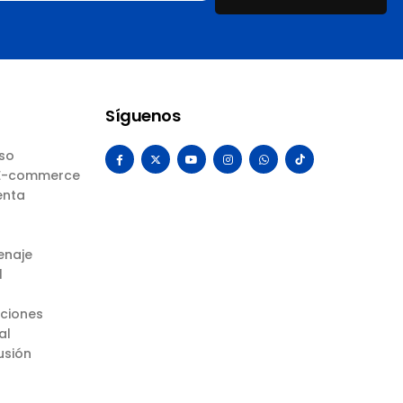
Síguenos
Uso
 E-commerce
enta
enaje
l
uciones
al
usión