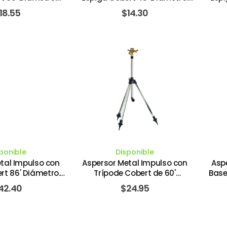
PERS SELECT
LANDSCAPERS SELECT
Aj
18.55
$
14.30
ponible
Disponible
tal Impulso con
Aspersor Metal Impulso con
Aspe
rt 86' Diámetro.
Trípode Cobert de 60'
Base
MOUR MFG
Diámetro. LANDSCAPERS
42.40
$
24.95
SELECT