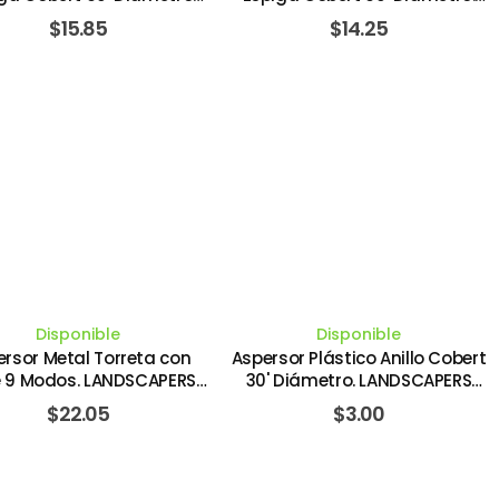
ustable. LANDSCAPERS
LANDSCAPERS SELECT
$
15.85
$
14.25
SELECT
Disponible
Disponible
rsor Metal Torreta con
Aspersor Plástico Anillo Cobert
 9 Modos. LANDSCAPERS
30' Diámetro. LANDSCAPERS
SELECT
SELECT
$
22.05
$
3.00