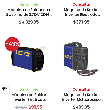
Disponible
Consultar
Máquina de Soldar con
Máquina de Soldar
Gasolina de 3.7KW CD140
Inverter Electrodo
Amperios 13.5 HP B&S con
Revestido SMAW DC TIG
$
4,329.95
$
373.95
Manubrio. INFRA
de Alta Frecuencia de 250
Amperios DC de 120V /
220V de 1PH 60HZ. FORTEN
-43%
Disponible
Consultar
Máquina de Soldar
Máquina de Soldar
Inverter Electrodo
Inverter Multiproceso
Revestido SMAW DC TIG
Electrodo Revestido
El
El
$
99.95
$
469.95
$
174.95
LIFT ARC de 225 Amperios
SMAW DC TIG LIFT ARC