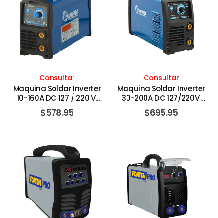
Consultar
Consultar
Maquina Soldar Inverter
Maquina Soldar Inverter
10-160A DC 127 / 220 V.
30-200A DC 127/220V.
INFRA
INFRA
$
578.95
$
695.95