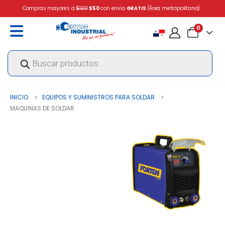
Compras mayores a
$100
$50
con envío
GRATIS
(Área metropolitana)
0
Búsqueda
de
productos
INICIO
EQUIPOS Y SUMINISTROS PARA SOLDAR
MAQUINAS DE SOLDAR