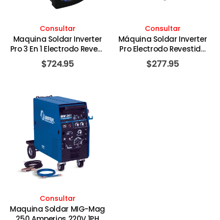
Consultar
Consultar
Maquina Soldar Inverter
Máquina Soldar Inverter
Pro 3 En 1 Electrodo Revest
Pro Electrodo Revestido
SMAW DC TIG Alta
SMAW DC TIG LIFT ARC
$
724.95
$
277.95
Frecuencia Aluminio 250A
300 Amperios DC 220V
AC/DC 120/220V 1PH 60HZ.
1PH 60HZ. FORTEN
FORTEN
Consultar
Maquina Soldar MIG-Mag
250 Amperios 220V 1PH