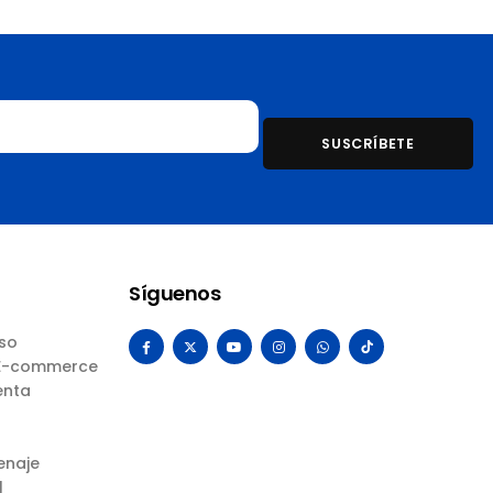
Síguenos
Uso
 E-commerce
enta
enaje
l