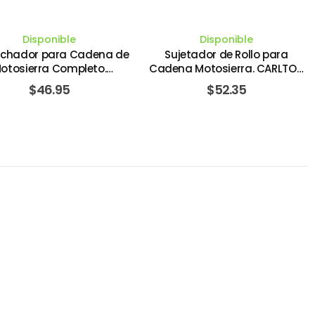
Disponible
Disponible
chador para Cadena de
Sujetador de Rollo para
otosierra Completo.
Cadena Motosierra. CARLTON
RLTON SAW CHAIN CO
SAW CHAIN CO
$
46.95
$
52.35