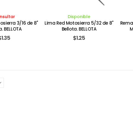
nsultar
Disponible
sierra 3/16 de 8"
Lima Red Motosierra 5/32 de 8"
Rema
a. BELLOTA
Bellota. BELLOTA
M
CA
$
1.35
$
1.25