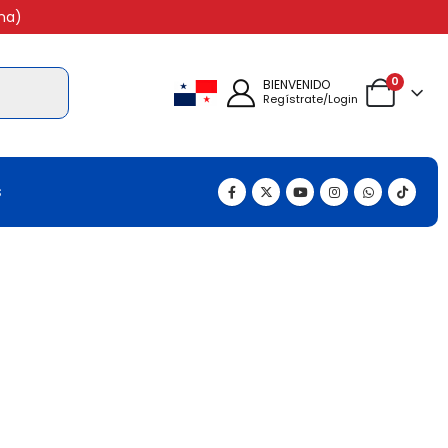
na)
0
BIENVENIDO
Regístrate/Login
s