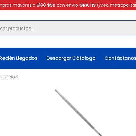
pras mayores a
$100
$50
con envío
GRATIS
(Área metropolita
Recién Llegados
Descargar Cátalogo
Contáctano
TOSIERRAS