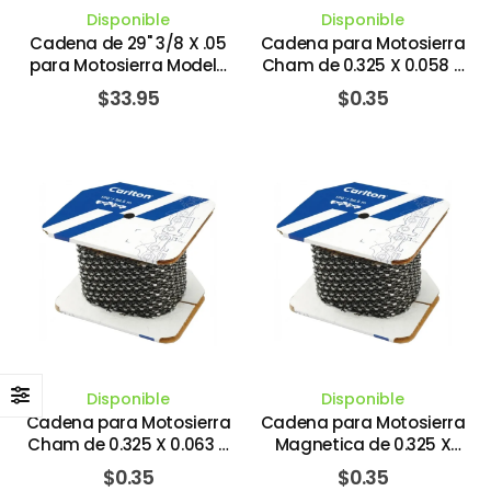
Disponible
Disponible
Cadena de 29" 3/8 X .05
Cadena para Motosierra
para Motosierra Modelo
Cham de 0.325 X 0.058 X
DCS9010. MAKITA
1" Series. CARLTON SAW
$
33.95
$
0.35
CHAIN CO
Disponible
Disponible
Cadena para Motosierra
Cadena para Motosierra
Cham de 0.325 X 0.063 X
Magnetica de 0.325 X
1". CARLTON SAW CHAIN
0.058 X 1" Chisel. CARLTON
$
0.35
$
0.35
CO
SAW CHAIN CO