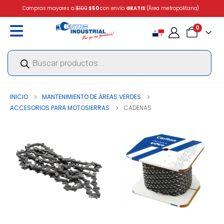
Compras mayores a
$100
$50
con envío
GRATIS
(Área metropolitana)
0
Búsqueda
de
productos
INICIO
MANTENIMIENTO DE ÁREAS VERDES
ACCESORIOS PARA MOTOSIERRAS
CADENAS