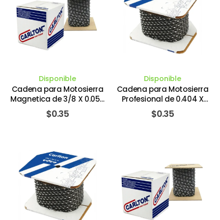
Disponible
Disponible
Cadena para Motosierra
Cadena para Motosierra
Magnetica de 3/8 X 0.058
Profesional de 0.404 X
X 1" Chisel. CARLTON SAW
0.058 X 1". CARLTON SAW
$
0.35
$
0.35
CHAIN CO
CHAIN CO