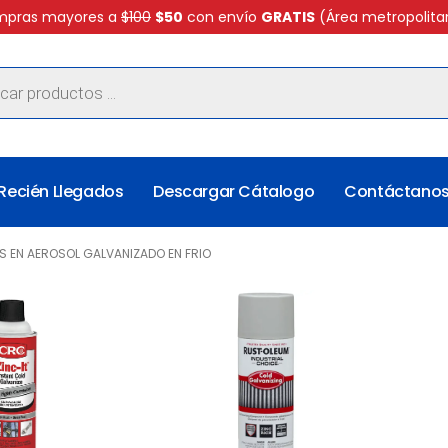
pras mayores a
$100
$50
con envío
GRATIS
(Área metropolita
Recién Llegados
Descargar Cátalogo
Contáctano
S EN AEROSOL GALVANIZADO EN FRIO