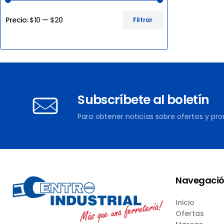
Precio:
$10
—
$20
Filtrar
Precio
Precio
mínimo
máximo
Subscríbete al boletín
Para obtener noticias sobre ofertas y pr
Navegaci
Inicio
Ofertas