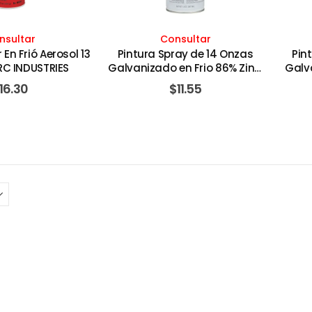
nsultar
Consultar
En Frió Aerosol 13
Pintura Spray de 14 Onzas
Pin
RC INDUSTRIES
Galvanizado en Frio 86% Zinc.
Galva
RUST-OLEUM
16.30
$
11.55