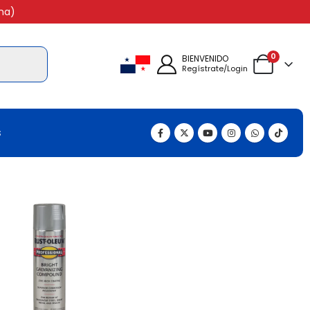
na)
0
BIENVENIDO
Regístrate/Login
s