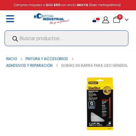
Compras mayores a
$100
$50
con envío
GRATIS
(Área metropolitana)
0
Búsqueda
de
productos
INICIO
PINTURA Y ACCESORIOS
ADHESIVOS Y REPARACIÓN
GOMAS EN BARRA PARA USO GENERAL