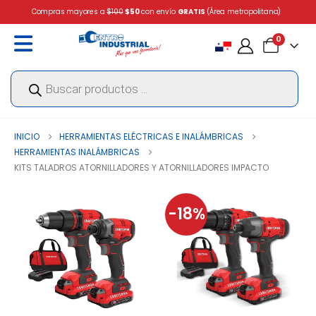
Compras mayores a
$100
$50
con envío
GRATIS
(Área metropolitana)
0
Búsqueda
de
productos
INICIO
HERRAMIENTAS ELÉCTRICAS E INALÁMBRICAS
HERRAMIENTAS INALÁMBRICAS
KITS TALADROS ATORNILLADORES Y ATORNILLADORES IMPACTO
-18%