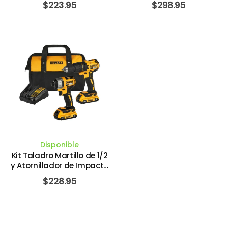
$
223.95
$
298.95
Inalámbrico de 20V Max
Inalámbrico con 18V Fuely
Brushless con 2 Baterías
2 Baterías. MILWAUKEE
de 1.3 Amperios
DCD771/DCF885 con
Bolso. DEWALT
Disponible
Kit Taladro Martillo de 1/2
y Atornillador de Impacto
de 1/4 Inalámbrico de
$
228.95
20V Max Brushless con 2
Baterías de 2 Amperios
DCD7781/DCF7871 con
Bolso. DEWALT