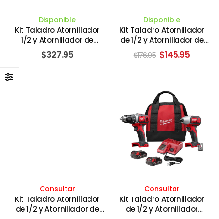
Disponible
Disponible
Kit Taladro Atornillador
Kit Taladro Atornillador
1/2 y Atornillador de
de 1/2 y Atornillador de
Impacto de 1/4
Impacto de 1/4
El
El
$
327.95
$
145.95
$
176.95
Inalámbrico de 20V
Inalámbrico de 20V con 2
precio
precio
Brushless con 2 Baterías
Baterías de 1.3 Amperios
original
actual
de 1.3 Amperios
CMD700/CMF800 con
era:
es:
$176.95.
$145.95
CMCD710/CMCF810 con
Bolso. CRAFTSMAN
Bolso. CRAFTSMAN
Consultar
Consultar
Kit Taladro Atornillador
Kit Taladro Atornillador
de 1/2 y Atornillador de
de 1/2 y Atornillador
Impacto de 1/4
Impacto de 1/4