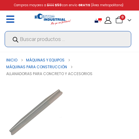
Compras mayores a
$100
$50
con envío
GRATIS
(Área metropolitana)
0
Búsqueda
de
productos
INICIO
MÁQUINAS Y EQUIPOS
MÁQUINAS PARA CONSTRUCCIÓN
ALLANADORAS PARA CONCRETO Y ACCESORIOS