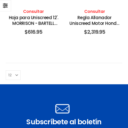
Consultar
Consultar
Hoja para Uniscreed 12'.
Regla Allanador
MORRISON - BARTELL
Uniscreed Motor Honda
GLOBAL
1.3Hp sin Hoja. MORRISON -
$
616.95
$
2,319.95
BARTELL GLOBAL
Subscríbete al boletín