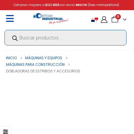
Compras mayores a
$100
$50
con envío
GRATIS
(Área metropolitana)
0
Búsqueda
de
productos
INICIO
MÁQUINAS Y EQUIPOS
MÁQUINAS PARA CONSTRUCCIÓN
DOBLADORAS DE ESTRIBOS Y ACCESORIOS