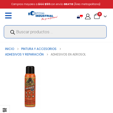
Compras mayores a
$100
$50
con envío
GRATIS
(Área metropolitana)
0
Búsqueda
de
productos
INICIO
PINTURA Y ACCESORIOS
ADHESIVOS Y REPARACIÓN
ADHESIVOS EN AEROSOL