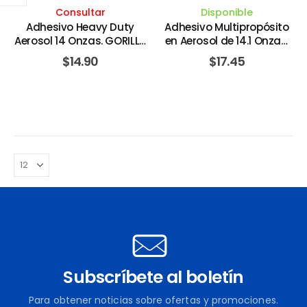
Consultar
Disponible
Adhesivo Heavy Duty
Adhesivo Multipropósito
Aerosol 14 Onzas. GORILLA
en Aerosol de 14.1 Onzas.
GLUE
3M
$
14.90
$
17.45
Subscríbete al boletín
Para obtener noticias sobre ofertas y promociones.