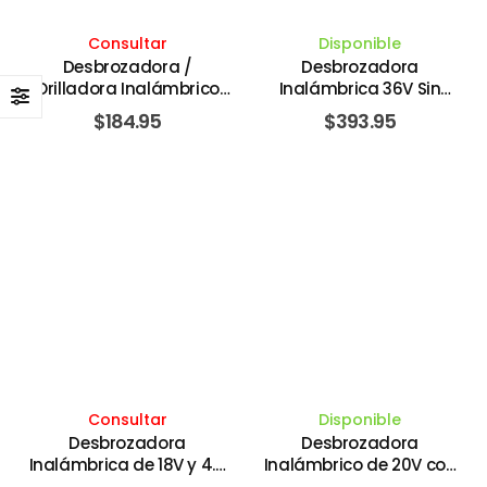
Consultar
Disponible
Desbrozadora /
Desbrozadora
Orilladora Inalámbrico
Inalámbrica 36V Sin
20V 2.0 Amperios con
Batería . MAKITA
$
184.95
$
393.95
Batería y Cargador.
CRAFTSMAN
Consultar
Disponible
Desbrozadora
Desbrozadora
Inalámbrica de 18V y 4.0
Inalámbrico de 20V con
Amperios Brushless con
8,200 Revoluciones por