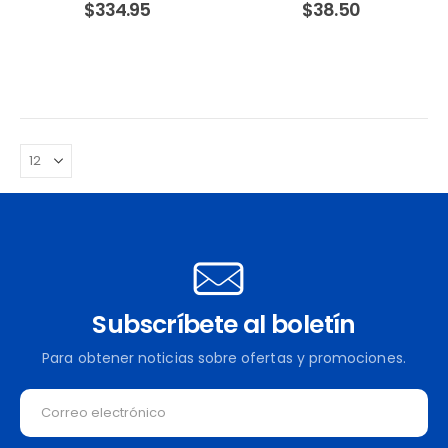
$
334.95
$
38.50
Batería 3.0 Amperios y
Minuto sin Batería. INGCO
Cargador. MAKITA
Subscríbete al boletín
Para obtener noticias sobre ofertas y promociones.