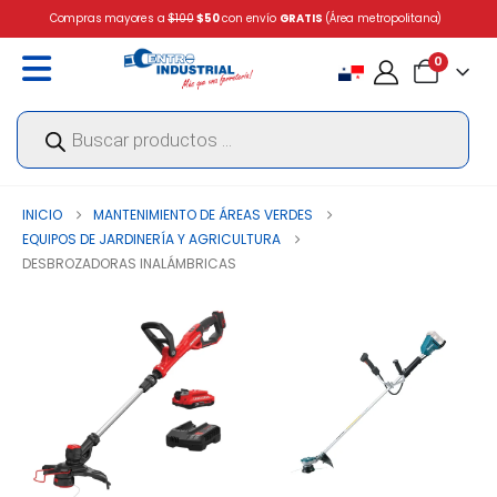
Compras mayores a
$100
$50
con envío
GRATIS
(Área metropolitana)
0
Búsqueda
de
productos
INICIO
MANTENIMIENTO DE ÁREAS VERDES
EQUIPOS DE JARDINERÍA Y AGRICULTURA
DESBROZADORAS INALÁMBRICAS