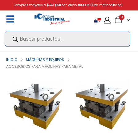
Compras mayores a
$100
$50
con envío
GRATIS
(Área metropolitana)
0
Búsqueda
de
productos
INICIO
MÁQUINAS Y EQUIPOS
ACCESORIOS PARA MÁQUINAS PARA METAL