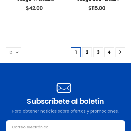
WASHINGTON TOOLS
Universal. WASHINGTON
$
42.00
$
115.00
TOOLS
1
2
3
4
Subscríbete al boletín
Para obtener noticias sobre ofertas y promociones.