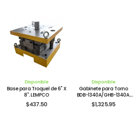
Disponible
Disponible
Base para Troquel de 6" X
Gabinete para Torno
8". LEMPCO
BDB-1340A/GHB-1340A.
JET
$
437.50
$
1,325.95