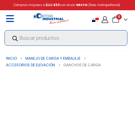
Compras mayores a
$100
$50
con envío
GRATIS
(Área metropolitana)
0
Búsqueda
de
productos
INICIO
MANEJO DE CARGA Y EMBALAJE
ACCESORIOS DE ELEVACIÓN
GANCHOS DE CARGA