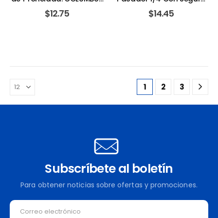
MCKINNON
2,600 Lbs. COLUMBUS
$
12.75
$
14.45
MCKINNON
1
2
3
Subscríbete al boletín
Para obtener noticias sobre ofertas y promociones.