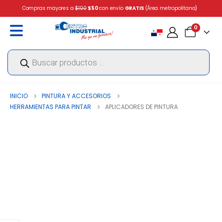
Compras mayores a
$100
$50
con envío
GRATIS
(Área metropolitana)
0
Búsqueda
de
productos
INICIO
PINTURA Y ACCESORIOS
HERRAMIENTAS PARA PINTAR
APLICADORES DE PINTURA