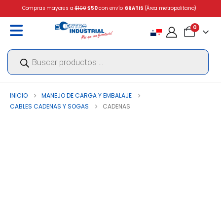
Compras mayores a
$100
$50
con envío
GRATIS
(Área metropolitana)
0
Búsqueda
de
productos
INICIO
MANEJO DE CARGA Y EMBALAJE
CABLES CADENAS Y SOGAS
CADENAS