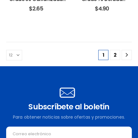
Capacidad 860 Kg/1900
Capacidad 2132 Kg/4700
$
2.65
$
4.90
Lbs. BARON MFG.
Lbs. COLUMBUS MCKINNON
1
2
Subscríbete al boletín
Para obtener noticias sobre ofertas y promociones.