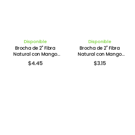
Disponible
Disponible
Brocha de 2" Fibra
Brocha de 2" Fibra
Natural con Mango
Natural con Mango
Plástico Color Marrón
Plástico Color Rojo #24
$
4.45
$
3.15
50MM. UNIVERSAL -
50MM. UNIVERSAL -
BARBOSA
BARBOSA