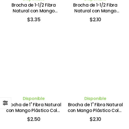
Brocha de 1-1/2 Fibra
Brocha de 1-1/2 Fibra
Natural con Mango
Natural con Mango
Plástico Color Marrón
Plástico Color Rojo #18
$
3.35
$
2.10
40MM. UNIVERSAL -
40MM. UNIVERSAL -
BARBOSA
BARBOSA
Disponible
Disponible
Brocha de 1" Fibra Natural
Brocha de 1" Fibra Natural
con Mango Plástico Color
con Mango Plástico Color
Marrón 25MM. UNIVERSAL -
Rojo #12 25MM. UNIVERSAL
$
2.50
$
2.10
BARBOSA
- BARBOSA