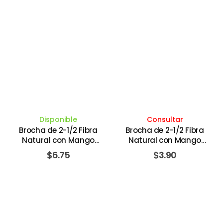
Disponible
Consultar
Brocha de 2-1/2 Fibra
Brocha de 2-1/2 Fibra
Natural con Mango
Natural con Mango
Plástico Color Marrón
Plástico Color Rojo #30
$
6.75
$
3.90
60MM. UNIVERSAL -
60MM. UNIVERSAL -
BARBOSA
BARBOSA