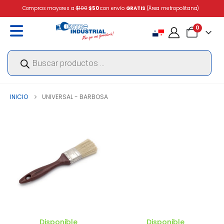
Compras mayores a
$100
$50
con envío
GRATIS
(Área metropolitana)
0
Búsqueda
de
productos
INICIO
UNIVERSAL - BARBOSA
Disponible
Disponible