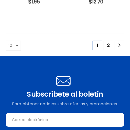
$
1.95
$
12.70
20MM. UNIVERSAL -
100MM. UNIVERSAL -
BARBOSA
BARBOSA
1
2
Subscríbete al boletín
Para obtener noticias sobre ofertas y promociones.