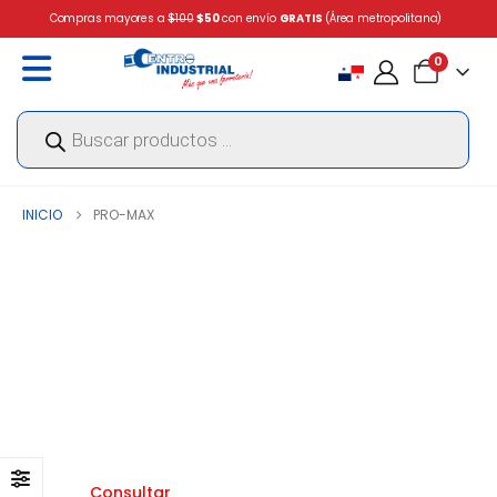
Compras mayores a
$100
$50
con envío
GRATIS
(Área metropolitana)
0
Búsqueda
de
productos
INICIO
PRO-MAX
Consultar