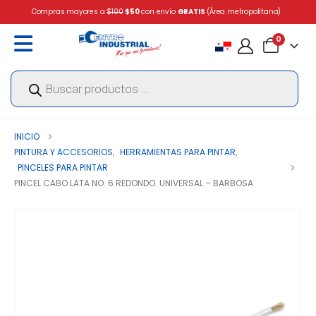
Compras mayores a
$100
$50
con envío
GRATIS
(Área metropolitana)
0
Búsqueda
de
productos
INICIO
PINTURA Y ACCESORIOS
,
HERRAMIENTAS PARA PINTAR
,
PINCELES PARA PINTAR
PINCEL CABO LATA NO. 6 REDONDO. UNIVERSAL – BARBOSA