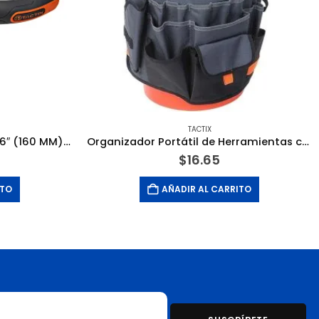
TACTIX
Pinza de Punta Redonda de 6″ (160 MM) con Mango Bimaterial. TACTIX
Organizador Portátil de Herramientas con Bolsillo para Tanque de 5 Galones. TACTIX
$
16.65
ITO
AÑADIR AL CARRITO