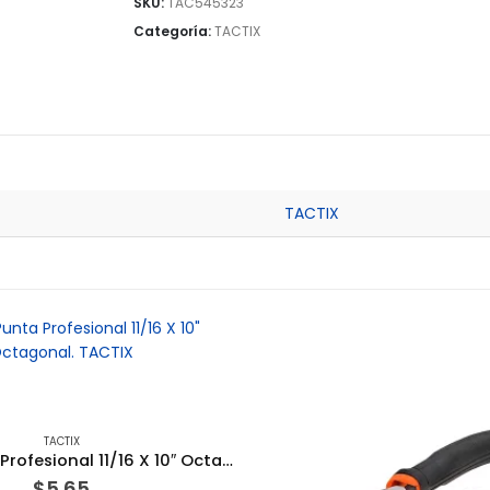
SKU:
TAC545323
Categoría:
TACTIX
TACTIX
TACTIX
Cincel Punta Profesional 11/16 X 10″ Octagonal. TACTIX
$
5.65