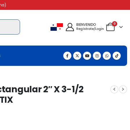
na)
0
BIENVENIDO
Regístrate/Login
s
tangular 2″ X 3-1/2
TIX