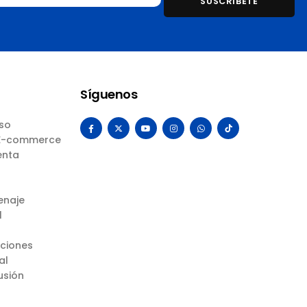
Síguenos
Uso
 E-commerce
enta
enaje
l
uciones
al
usión