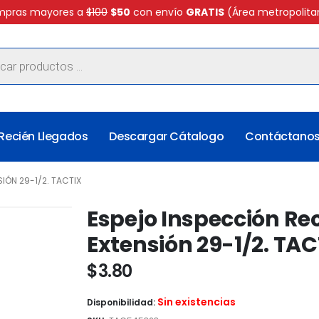
pras mayores a
$100
$50
con envío
GRATIS
(Área metropolita
Recién Llegados
Descargar Cátalogo
Contáctano
IÓN 29-1/2. TACTIX
Espejo Inspección Rec
Extensión 29-1/2. TAC
$
3.80
Sin existencias
Disponibilidad: