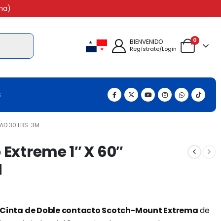
na)
0
BIENVENIDO
Regístrate/Login
s
AD 30 LBS. 3M
 Extreme 1″ X 60″
M
Cinta de Doble contacto Scotch-Mount Extrema
de