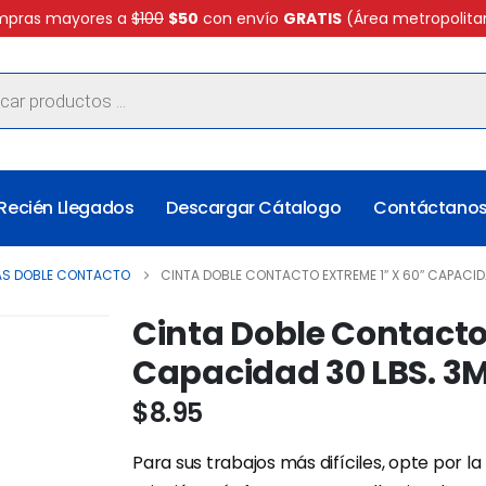
pras mayores a
$100
$50
con envío
GRATIS
(Área metropolita
Recién Llegados
Descargar Cátalogo
Contáctano
AS DOBLE CONTACTO
CINTA DOBLE CONTACTO EXTREME 1″ X 60″ CAPACID
Cinta Doble Contacto
Capacidad 30 LBS. 3
$
8.95
Para sus trabajos más difíciles, opte por la