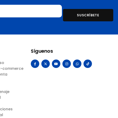
Síguenos
Uso
 E-commerce
enta
enaje
l
uciones
al