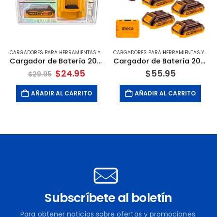
CARGADORES PARA HERRAMIENTAS Y EQUIPOS INALÁMBRICOS
,
OFERTAS DEL MES
CARGADORES PARA HERRAMIENTAS Y EQUIPOS INALÁMBRICOS
Cargador de Batería 20V 2.0 Amperios Litio-On 2 Batería 2.0 Amperios 1 Hora P20S. INGCO
Cargador de Batería 20V con 2.0 Amperios Litio-On 1 Hora (UFCLI2001) más 6 Batería de 2.0 Amperios Litio-On P20S (FBLI20011) Con Maletín. INGCO
El
El
$
24.95
$
55.95
$
29.95
precio
precio
original
actual
AÑADIR AL CARRITO
AÑADIR AL CARRITO
era:
es:
$29.95.
$24.95.
Subscríbete al boletín
Para obtener noticias sobre ofertas y promociones.