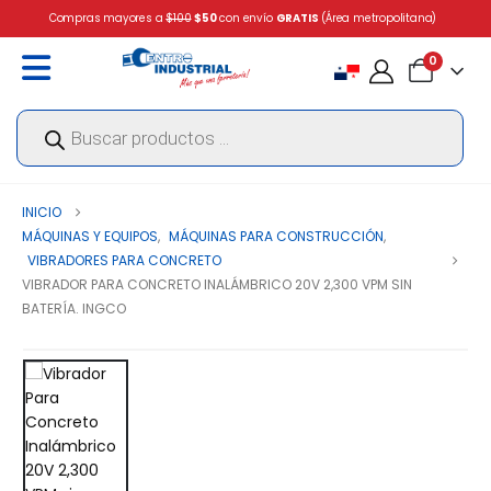
Compras mayores a
$100
$50
con envío
GRATIS
(Área metropolitana)
0
Búsqueda
de
productos
INICIO
MÁQUINAS Y EQUIPOS
,
MÁQUINAS PARA CONSTRUCCIÓN
,
VIBRADORES PARA CONCRETO
VIBRADOR PARA CONCRETO INALÁMBRICO 20V 2,300 VPM SIN
BATERÍA. INGCO