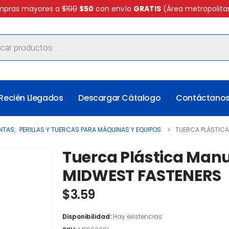
pras mayores a
$100
$50
con envío
GRATIS
(Área metropolita
Recién Llegados
Descargar Cátalogo
Contáctano
NTAS
,
PERILLAS Y TUERCAS PARA MÁQUINAS Y EQUIPOS
TUERCA PLÁSTICA
Tuerca Plástica Manu
MIDWEST FASTENERS
$
3.59
Disponibilidad:
Hay existencias