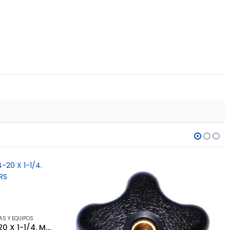
AS Y EQUIPOS
Bola Plástica Manubrio 1/4-20 X 1-1/4. MIDWEST FASTENERS