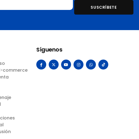
Síguenos
Uso
 E-commerce
enta
enaje
l
uciones
al
usión