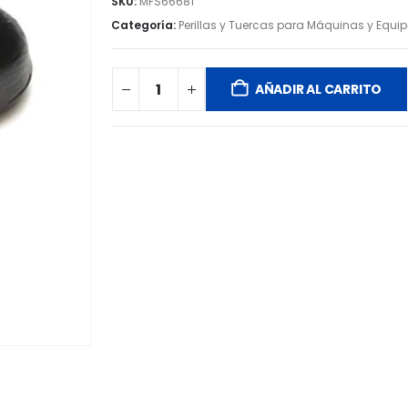
SKU:
MFS66681
Categoría:
Perillas y Tuercas para Máquinas y Equi
AÑADIR AL CARRITO