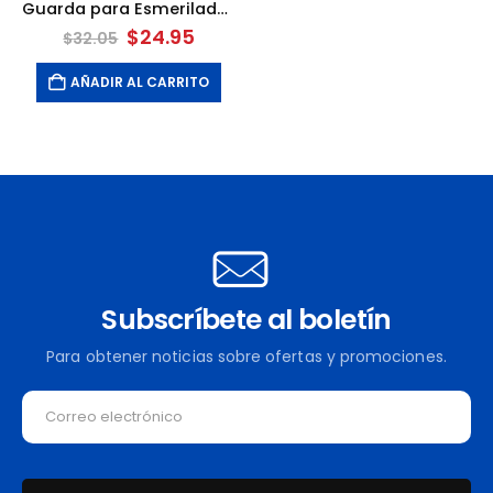
Guarda para Esmeriladora de 7″ Modelo 6066-20. MILWAUKEE
El
El
$
24.95
$
32.05
precio
precio
original
actual
AÑADIR AL CARRITO
era:
es:
$32.05.
$24.95.
Subscríbete al boletín
Para obtener noticias sobre ofertas y promociones.