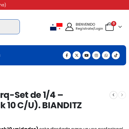
na)
0
BIENVENIDO
Regístrate/Login
s
rq-Set de 1/4 –
k 10 C/U). BIANDITZ