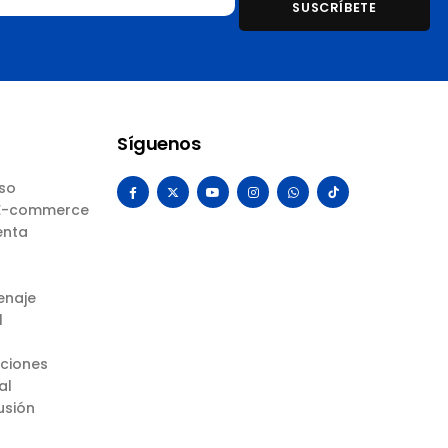
Síguenos
Uso
 E-commerce
enta
enaje
l
uciones
al
usión