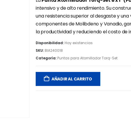
La
Punta Atornillador Torq-Set 8 x 1″ (
intensivo y de alto rendimiento. Su const
una resistencia superior al desgaste y una
componentes de Molibdeno y Vanadio, gara
la productividad y reduciendo el costo de i
Disponibilidad:
Hay existencias
SKU:
BIA240018
Categoría:
Puntas para Atornillador Torq-Set
AÑADIR AL CARRITO