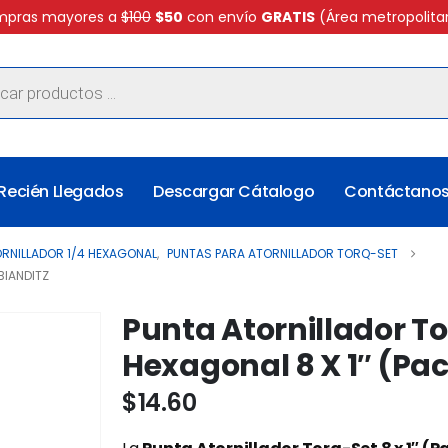
pras mayores a
$100
$50
con envío
GRATIS
(Área metropolita
Recién Llegados
Descargar Cátalogo
Contáctano
RNILLADOR 1/4 HEXAGONAL
,
PUNTAS PARA ATORNILLADOR TORQ-SET
BIANDITZ
Punta Atornillador To
Hexagonal 8 X 1″ (Pac
$
14.60