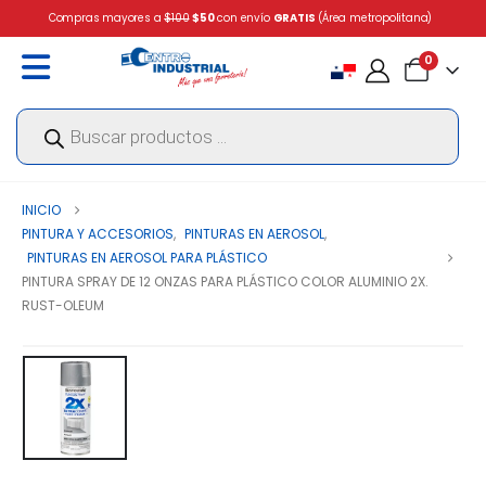
Compras mayores a
$100
$50
con envío
GRATIS
(Área metropolitana)
0
Búsqueda
de
productos
INICIO
PINTURA Y ACCESORIOS
,
PINTURAS EN AEROSOL
,
PINTURAS EN AEROSOL PARA PLÁSTICO
PINTURA SPRAY DE 12 ONZAS PARA PLÁSTICO COLOR ALUMINIO 2X.
RUST-OLEUM