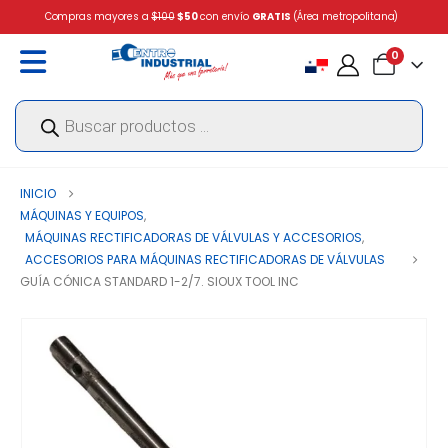
Compras mayores a
$100
$50
con envío
GRATIS
(Área metropolitana)
0
Búsqueda
de
productos
INICIO
MÁQUINAS Y EQUIPOS
,
MÁQUINAS RECTIFICADORAS DE VÁLVULAS Y ACCESORIOS
,
ACCESORIOS PARA MÁQUINAS RECTIFICADORAS DE VÁLVULAS
GUÍA CÓNICA STANDARD 1-2/7. SIOUX TOOL INC