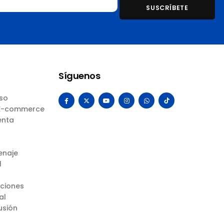
Síguenos
Uso
 E-commerce
enta
enaje
l
uciones
al
usión