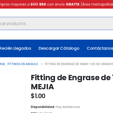
pras mayores a
$100
$50
con envío
GRATIS
(Área metropolita
Recién Llegados
Descargar Cátalogo
Contáctano
RASE
,
FITTINGS EN ANGULO
FITTING DE ENGRASE DE 10MM-1.00 90 GRADOS
Fitting de Engrase de
MEJIA
$
1.00
Disponibilidad:
Hay existencias