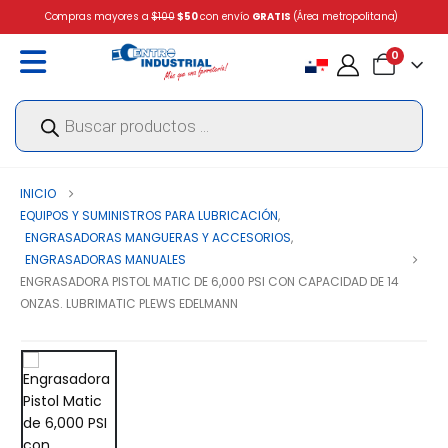
Compras mayores a
$100
$50
con envío
GRATIS
(Área metropolitana)
0
Búsqueda
de
productos
INICIO
EQUIPOS Y SUMINISTROS PARA LUBRICACIÓN
,
ENGRASADORAS MANGUERAS Y ACCESORIOS
,
ENGRASADORAS MANUALES
ENGRASADORA PISTOL MATIC DE 6,000 PSI CON CAPACIDAD DE 14
ONZAS. LUBRIMATIC PLEWS EDELMANN