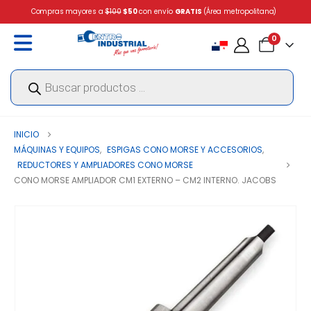
Compras mayores a
$100
$50
con envío
GRATIS
(Área metropolitana)
0
Búsqueda
de
productos
INICIO
MÁQUINAS Y EQUIPOS
,
ESPIGAS CONO MORSE Y ACCESORIOS
,
REDUCTORES Y AMPLIADORES CONO MORSE
CONO MORSE AMPLIADOR CM1 EXTERNO – CM2 INTERNO. JACOBS