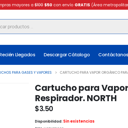
pras mayores a
$100
$50
con envío
GRATIS
(Área metropolita
Recién Llegados
Descargar Cátalogo
Contáctano
CHOS PARA GASES Y VAPORES
CARTUCHO PARA VAPOR ORGÁNICO PARA
Cartucho para Vapor
Respirador. NORTH
$
3.50
Sin existencias
Disponibilidad: