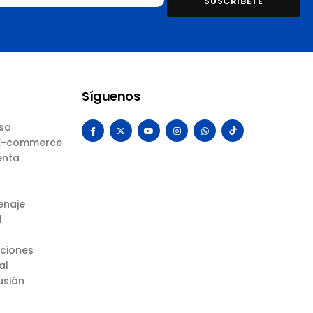
Síguenos
Uso
 E-commerce
enta
enaje
l
uciones
al
usión