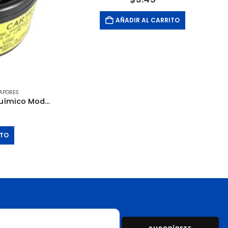
AÑADIR AL CARRITO
APORES
Cartucho para Gas Acido Químico Modelo RM676 RM675. UNIKRAFT
ITO