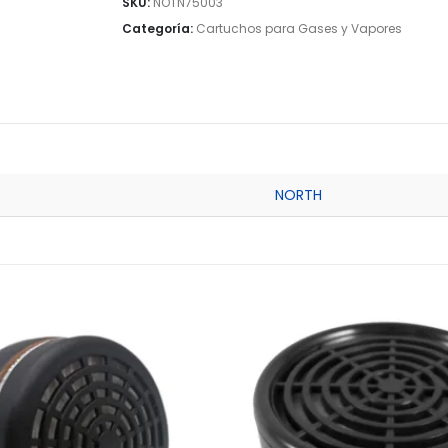
SKU:
NOTN75003
Categoría:
Cartuchos para Gases y Vapores
NORTH