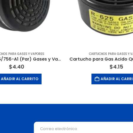
CHOS PARA GASES Y VAPORES
CARTUCHOS PARA GASES Y V
Cartucho 755/756-A1 (Par) Gases y Vapores Orgánicos con Punto Ebullición > 65GR C. CLIMAX
$
4.40
$
4.15
AÑADIR AL CARRITO
AÑADIR AL CARR