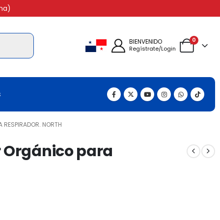
na)
0
BIENVENIDO
Regístrate/Login
s
 RESPIRADOR. NORTH
 Orgánico para