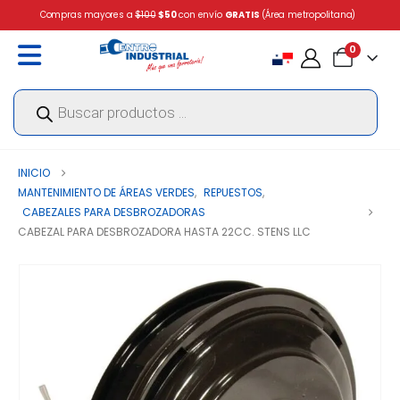
Compras mayores a
$100
$50
con envío
GRATIS
(Área metropolitana)
0
Búsqueda
de
productos
INICIO
MANTENIMIENTO DE ÁREAS VERDES
,
REPUESTOS
,
CABEZALES PARA DESBROZADORAS
CABEZAL PARA DESBROZADORA HASTA 22CC. STENS LLC