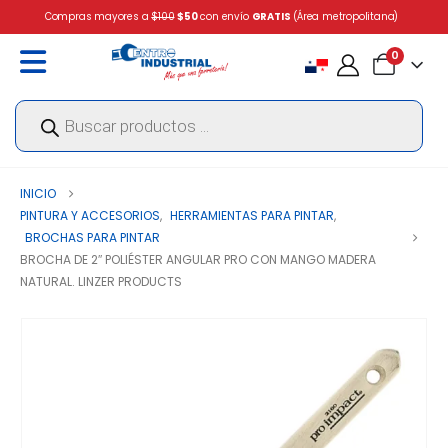
Compras mayores a
$100
$50
con envío
GRATIS
(Área metropolitana)
0
Búsqueda
de
productos
INICIO
PINTURA Y ACCESORIOS
,
HERRAMIENTAS PARA PINTAR
,
BROCHAS PARA PINTAR
BROCHA DE 2″ POLIÉSTER ANGULAR PRO CON MANGO MADERA
NATURAL. LINZER PRODUCTS