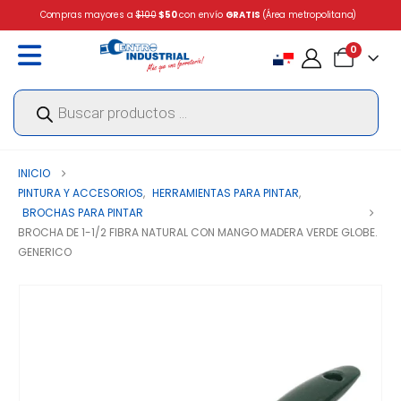
Compras mayores a
$100
$50
con envío
GRATIS
(Área metropolitana)
0
Búsqueda
de
productos
INICIO
PINTURA Y ACCESORIOS
,
HERRAMIENTAS PARA PINTAR
,
BROCHAS PARA PINTAR
BROCHA DE 1-1/2 FIBRA NATURAL CON MANGO MADERA VERDE GLOBE.
GENERICO