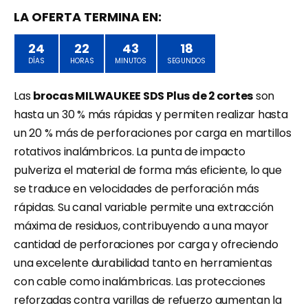
precio
precio
original
actual
LA OFERTA TERMINA EN:
era:
es:
24
22
43
18
$7.85.
$5.95.
DÍAS
HORAS
MINUTOS
SEGUNDOS
Las
brocas MILWAUKEE SDS Plus de 2 cortes
son
hasta un 30 % más rápidas y permiten realizar hasta
un 20 % más de perforaciones por carga en martillos
rotativos inalámbricos. La punta de impacto
pulveriza el material de forma más eficiente, lo que
se traduce en velocidades de perforación más
rápidas. Su canal variable permite una extracción
máxima de residuos, contribuyendo a una mayor
cantidad de perforaciones por carga y ofreciendo
una excelente durabilidad tanto en herramientas
con cable como inalámbricas. Las protecciones
reforzadas contra varillas de refuerzo aumentan la