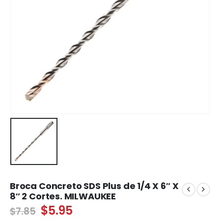
Broca Concreto SDS Plus de 1/4 X 6″ X
8″ 2 Cortes. MILWAUKEE
El
El
$
5.95
$
7.85