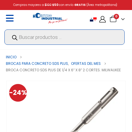
Compras mayores a
$100
$50
con envío
GRATIS
(Área metropolitana)
0
Búsqueda
de
productos
INICIO
BROCAS PARA CONCRETO SDS PLUS
,
OFERTAS DEL MES
BROCA CONCRETO SDS PLUS DE 1/4 X 6″ X 8″ 2 CORTES. MILWAUKEE
-24%