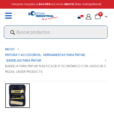
Compras mayores a
$100
$50
con envío
GRATIS
(Área metropolitana)
0
Búsqueda
de
productos
INICIO
PINTURA Y ACCESORIOS
,
HERRAMIENTAS PARA PINTAR
,
BANDEJAS PARA PINTAR
BANDEJA PARA PINTAR PLÁSTICA DE 9″ ECONÓMICO CON JUEGO DE 3
PIEZAS. LINZER PRODUCTS