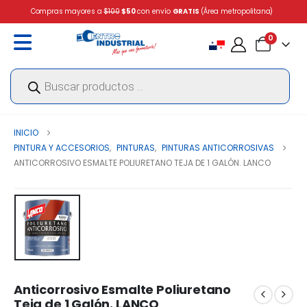
Compras mayores a
$100
$50
con envío
GRATIS
(Área metropolitana)
0
Búsqueda
de
productos
INICIO
PINTURA Y ACCESORIOS
,
PINTURAS
,
PINTURAS ANTICORROSIVAS
ANTICORROSIVO ESMALTE POLIURETANO TEJA DE 1 GALÓN. LANCO
Anticorrosivo Esmalte Poliuretano
Teja de 1 Galón. LANCO