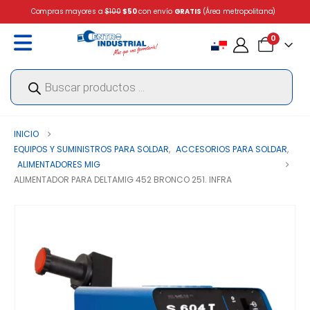
Compras mayores a
$100
$50
con envío
GRATIS
(Área metropolitana)
0
Búsqueda
de
productos
INICIO
EQUIPOS Y SUMINISTROS PARA SOLDAR
,
ACCESORIOS PARA SOLDAR
,
ALIMENTADORES MIG
ALIMENTADOR PARA DELTAMIG 452 BRONCO 251. INFRA