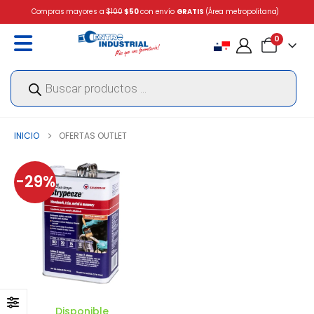
Compras mayores a
$100
$50
con envío
GRATIS
(Área metropolitana)
0
Búsqueda
de
productos
INICIO
OFERTAS OUTLET
-29%
Disponible