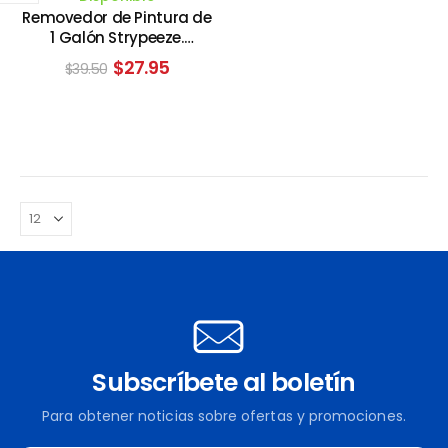
Removedor de Pintura de
1 Galón Strypeeze.
SAVOGRAN
El
El
$
27.95
$
39.50
precio
precio
original
actual
era:
es:
$39.50.
$27.95.
Subscríbete al boletín
Para obtener noticias sobre ofertas y promociones.