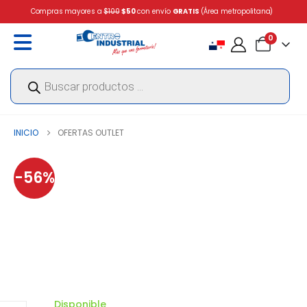
Compras mayores a
$100
$50
con envío
GRATIS
(Área metropolitana)
0
Búsqueda
de
productos
INICIO
OFERTAS OUTLET
-56%
Disponible